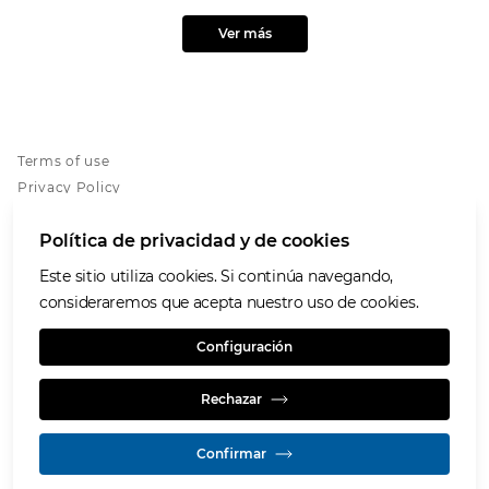
Ver más
Terms of use
Privacy Policy
Cookies policy
Política de privacidad y de cookies
Accessibility
Grupo Prodeco
Este sitio utiliza cookies. Si continúa navegando,
Programa de Atención de Inquietudes
consideraremos que acepta nuestro uso de cookies.
Human Resource platform GH+
Configuración
Rechazar
Confirmar
© GLENCORE 2026